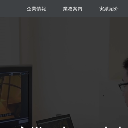
企業情報
業務案内
実績紹介
企業概要
アクセス
会社沿革
ご挨拶
社是
独自の取り組み
業務内容
アミューズメン
保育園・医療
主な取引先
飲食店
専門店
その他
建築
福祉施設