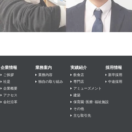
企業情報
業務案内
実績紹介
採用情報
ご挨拶
業務内容
飲食店
新卒採用
社是
独自の取り組み
専門店
中途採用
企業概要
アミューズメント
アクセス
建築
会社沿革
保育園･医療･福祉施設
その他
主な取引先