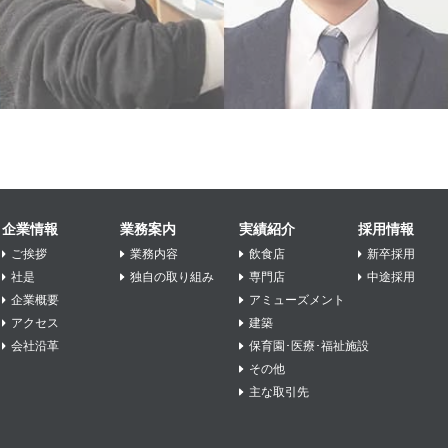
企業情報
業務案内
実績紹介
採用情報
ご挨拶
業務内容
飲食店
新卒採用
社是
独自の取り組み
専門店
中途採用
企業概要
アミューズメント
アクセス
建築
会社沿革
保育園･医療･福祉施設
その他
主な取引先