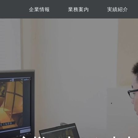
企業情報
業務案内
実績紹介
企業概要
アクセス
会社沿革
ご挨拶
社是
独自の取り組み
業務内容
アミューズメン
保育園・医療
主な取引先
飲食店
専門店
その他
建築
福祉施設