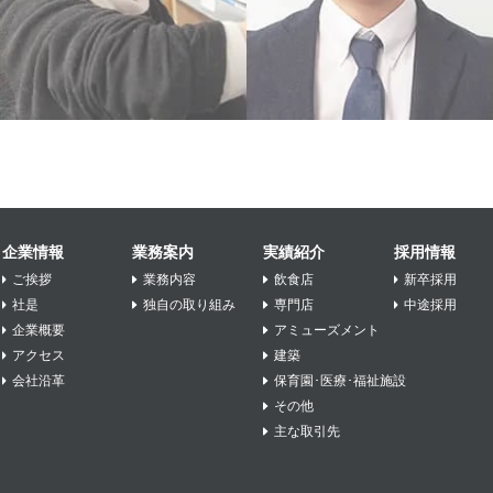
企業情報
業務案内
実績紹介
採用情報
ご挨拶
業務内容
飲食店
新卒採用
社是
独自の取り組み
専門店
中途採用
企業概要
アミューズメント
アクセス
建築
会社沿革
保育園･医療･福祉施設
その他
主な取引先