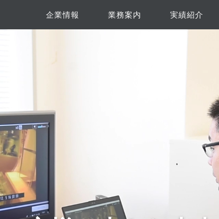
企業情報
業務案内
実績紹介
企業概要
アクセス
会社沿革
ご挨拶
社是
独自の取り組み
業務内容
アミューズメン
保育園・医療
主な取引先
飲食店
専門店
その他
建築
福祉施設